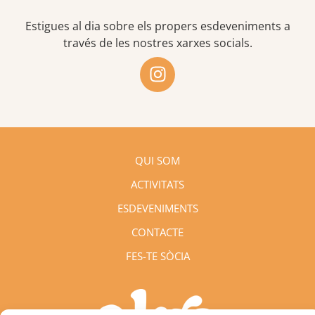
Estigues al dia sobre els propers esdeveniments a
través de les nostres xarxes socials.
I
n
s
t
a
g
QUI SOM
r
a
ACTIVITATS
m
ESDEVENIMENTS
CONTACTE
FES-TE SÒCIA