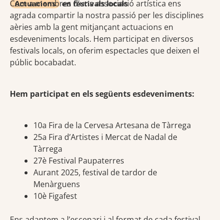
Com a membres d’una associació artística ens
Actuacions
en festivals locals
agrada compartir la nostra passió per les disciplines
aèries amb la gent mitjançant actuacions en
esdeveniments locals. Hem participat en diversos
festivals locals, on oferim espectacles que deixen el
públic bocabadat.
Hem participat en els següents esdeveniments:
10a Fira de la Cervesa Artesana de Tàrrega
25a Fira d’Artistes i Mercat de Nadal de
Tàrrega
27è Festival Paupaterres
Aurant 2025, festival de tardor de
Menàrguens
10è Figafest
Ens adaptem a l’escenari i al format de cada festival,