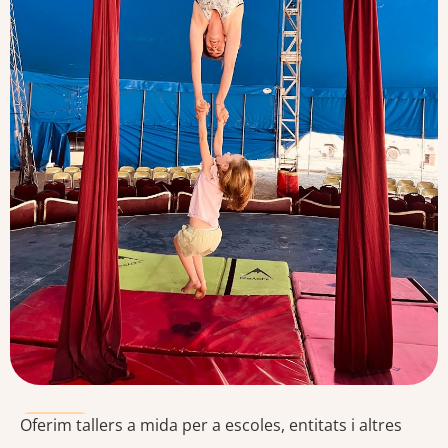
Tallers
oberts
Oferim tallers a mida per a escoles, entitats i altres